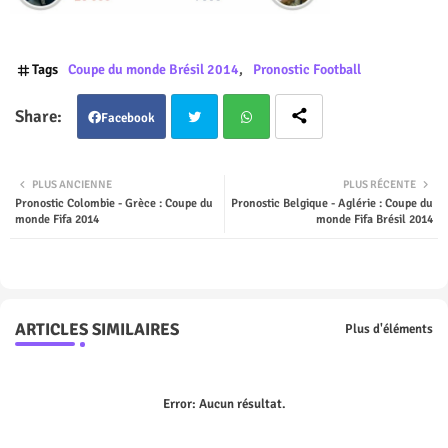
Tags
Coupe du monde Brésil 2014
Pronostic Football
Facebook
Twit
Wha
PLUS ANCIENNE
PLUS RÉCENTE
Pronostic Colombie - Grèce : Coupe du
Pronostic Belgique - Aglérie : Coupe du
ter
tsap
monde Fifa 2014
monde Fifa Brésil 2014
p
ARTICLES SIMILAIRES
Plus d'éléments
Error:
Aucun résultat.