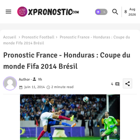
Aug
8
2026
Accueil
Pronostic Football
Pronostic France - Honduras : Coupe du
monde Fifa 2014 Brésil
Pronostic France - Honduras : Coupe du
monde Fifa 2014 Brésil
person
Author -
Yh
share
4
juin 11, 2014
2 minute read