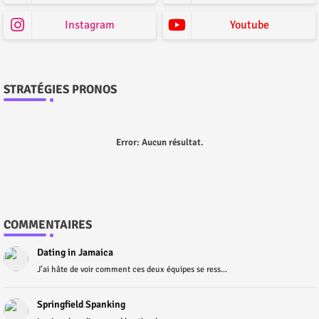
Instagram
Youtube
STRATÉGIES PRONOS
Error:
Aucun résultat.
COMMENTAIRES
Dating in Jamaica
J’ai hâte de voir comment ces deux équipes se ress...
Springfield Spanking