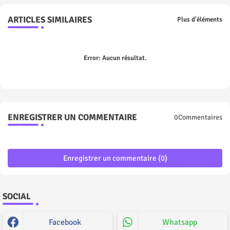
ARTICLES SIMILAIRES
Plus d'éléments
Error:
Aucun résultat.
ENREGISTRER UN COMMENTAIRE
0Commentaires
Enregistrer un commentaire (0)
SOCIAL
Facebook
Whatsapp