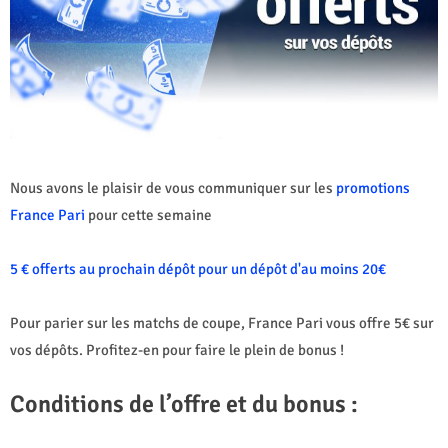
Nous avons le plaisir de vous communiquer sur les
promotions
France Pari
pour cette semaine
5 € offerts au prochain dépôt pour un dépôt d'au moins 20€
Pour parier sur les matchs de coupe, France Pari vous offre 5€ sur
vos dépôts. Profitez-en pour faire le plein de bonus !
Conditions de l’offre et du bonus :