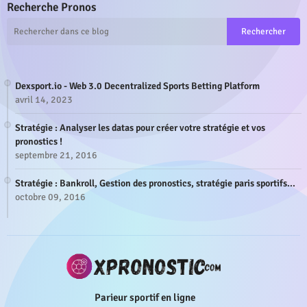
Recherche Pronos
Dexsport.io - Web 3.0 Decentralized Sports Betting Platform
avril 14, 2023
Stratégie : Analyser les datas pour créer votre stratégie et vos
pronostics !
septembre 21, 2016
Stratégie : Bankroll, Gestion des pronostics, stratégie paris sportifs...
octobre 09, 2016
Parieur sportif en ligne