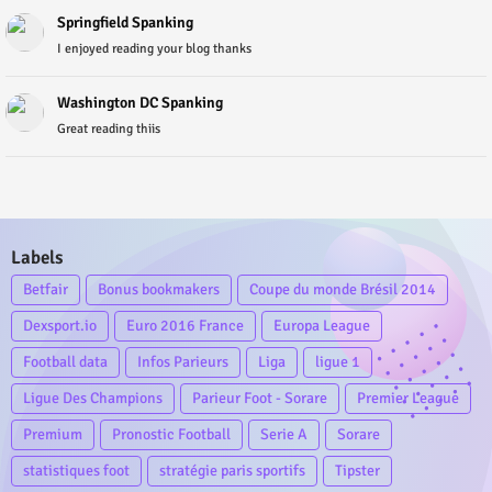
Springfield Spanking
I enjoyed reading your blog thanks
Washington DC Spanking
Great reading thiis
Labels
Betfair
Bonus bookmakers
Coupe du monde Brésil 2014
Dexsport.io
Euro 2016 France
Europa League
Football data
Infos Parieurs
Liga
ligue 1
Ligue Des Champions
Parieur Foot - Sorare
Premier League
Premium
Pronostic Football
Serie A
Sorare
statistiques foot
stratégie paris sportifs
Tipster