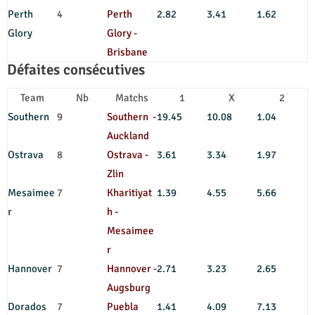
Perth
4
Perth
2.82
3.41
1.62
Glory
Glory -
Brisbane
Défaites consécutives
Team
Nb
Matchs
1
X
2
Southern
9
Southern -
19.45
10.08
1.04
Auckland
Ostrava
8
Ostrava -
3.61
3.34
1.97
Zlin
Mesaimee
7
Kharitiyat
1.39
4.55
5.66
r
h -
Mesaimee
r
Hannover
7
Hannover -
2.71
3.23
2.65
Augsburg
Dorados
7
Puebla
1.41
4.09
7.13