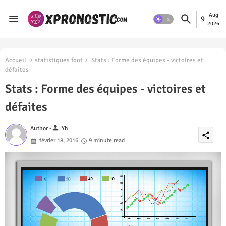
Aug
9
2026
Accueil
statistiques foot
Stats : Forme des équipes - victoires et
défaites
Stats : Forme des équipes - victoires et
défaites
person
Author -
Yh
share
février 18, 2016
9 minute read