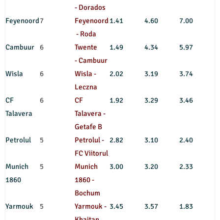
- Dorados
Feyenoord
7
Feyenoord
1.41
4.60
7.00
- Roda
Cambuur
6
Twente
1.49
4.34
5.97
- Cambuur
Wisla
6
Wisla -
2.02
3.19
3.74
Leczna
CF
6
CF
1.92
3.29
3.46
Talavera
Talavera -
Getafe B
Petrolul
5
Petrolul -
2.82
3.10
2.40
FC Viitorul
Munich
5
Munich
3.00
3.20
2.33
1860
1860 -
Bochum
Yarmouk
5
Yarmouk -
3.45
3.57
1.83
Khaitan