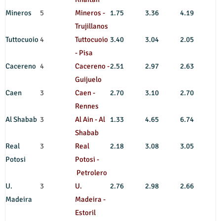
Mineros
5
Mineros -
1.75
3.36
4.19
Trujillanos
Tuttocuoio
4
Tuttocuoio
3.40
3.04
2.05
- Pisa
Cacereno
4
Cacereno -
2.51
2.97
2.63
Guijuelo
Caen
3
Caen -
2.70
3.10
2.70
Rennes
Al Shabab
3
Al Ain - Al
1.33
4.65
6.74
Shabab
Real
3
Real
2.18
3.08
3.05
Potosi
Potosi -
Petrolero
U.
3
U.
2.76
2.98
2.66
Madeira
Madeira -
Estoril