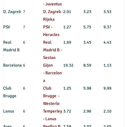
- Juventus
D. Zagreb
7
D. Zagreb -
2.01
3.23
3.53
Rijeka
PSV
7
PSV -
1.27
5.75
9.37
Heracles
Real
6
Real
1.69
3.45
4.43
Madrid B
Madrid B -
Sestao
Barcelona
6
Gijon
19.32
8.59
1.13
- Barcelon
a
Club
6
Club
1.25
5.98
9.99
Brugge
Brugge -
Westerlo
Lanus
6
Temperley
3.72
2.96
2.10
- Lanus
Aves
6
Benfica B
2.59
3.03
2.65