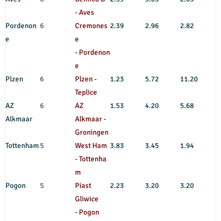
- Aves
Pordenon
6
Cremones
2.39
2.96
2.82
e
e
- Pordenon
e
Plzen
6
Plzen -
1.23
5.72
11.20
Teplice
AZ
6
AZ
1.53
4.20
5.68
Alkmaar
Alkmaar -
Groningen
Tottenham
5
West Ham
3.83
3.45
1.94
- Tottenha
m
Pogon
5
Piast
2.23
3.20
3.20
Gliwice
- Pogon