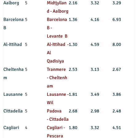
Aalborg
5
Midtjyllan
2.16
3.32
3.29
d - Aalborg
Barcelona
5
Barcelona
1.36
4.16
6.93
B
B -
Levante B
Al-Ittihad
5
Al-Ittihad -
1.30
4.59
8.00
Al
Qadisiya
Cheltenha
5
Tranmere
2.53
3.13
2.67
m
- Cheltenh
am
Lausanne
5
Lausanne -
1.81
3.49
3.86
Wil
Cittadella
5
Padova
2.68
2.98
2.48
- Cittadella
Cagliari
4
Cagliari -
1.80
3.32
4.51
Pescara