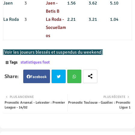
Jaen
3
Jaen -
1.56
3.62
5.10
Betis B
La Roda
3
La Roda -
2.21
3.21
1.04
Socuellam
os
[Voir les joueurs blessés et suspendus du weekend]
Tags
statistiques foot
Facebook
Twit
Wha
PLUS ANCIENNE
PLUS RÉCENTE
Pronostic Arsenal - Leicester : Premier
Pronostic Toulouse - Gazélec : Pronostic
ter
tsap
League - 14/02
Ligue 1
p