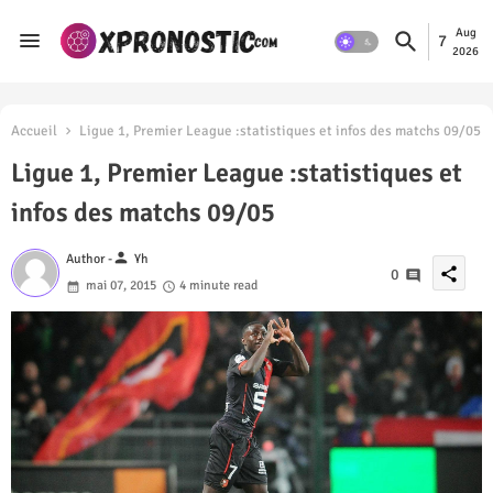
Aug
7
2026
Accueil
Ligue 1, Premier League :statistiques et infos des matchs 09/05
Ligue 1, Premier League :statistiques et
infos des matchs 09/05
person
Author -
Yh
share
0
mai 07, 2015
4 minute read