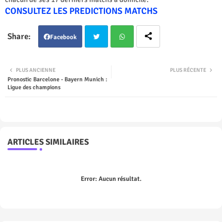
CONSULTEZ LES PREDICTIONS MATCHS
Facebook
Twit
Wha
PLUS ANCIENNE
PLUS RÉCENTE
Pronostic Barcelone - Bayern Munich :
ter
tsap
Ligue des champions
p
ARTICLES SIMILAIRES
Error:
Aucun résultat.