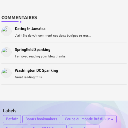
COMMENTAIRES
Dating in Jamaica
J’ai hâte de voir comment ces deux équipes se ress...
Springfield Spanking
I enjoyed reading your blog thanks
Washington DC Spanking
Great reading thiis
Labels
Betfair
Bonus bookmakers
Coupe du monde Brésil 2014