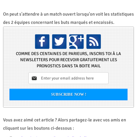
On peut s'attendre à un match ouvert lorsqu'on voit les statistiques
des 2 équipes concernant les buts marqués et encaissés.
COMME DES CENTAINES DE PARIEURS, INSCRIS TOI À LA
NEWSLETTERS POUR RECEVOIR GRATUITEMENT LES
PRONOSTICS DANS TA BOITE MAIL
Vous avez aimé cet article ? Alors partagez-le avec vos amis en
cliquant sur les boutons ci-dessous :