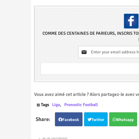
COMME DES CENTAINES DE PARIEURS, INSCRIS TO
Vous avez aimé cet article ? Alors partagez-le avec v
Tags
Liga
Pronostic Football
Facebook
Twitter
Whatsapp
PLUS ANCIENNE