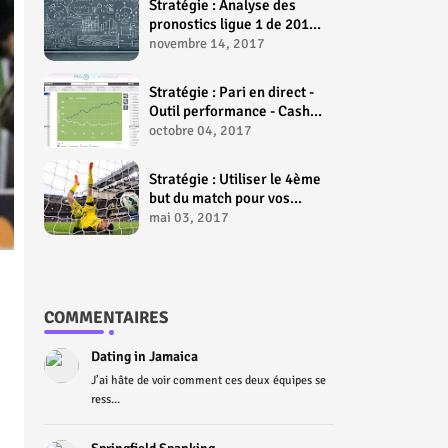
Stratégie : Analyse des
pronostics ligue 1 de 2015
à 2017
novembre 14, 2017
Stratégie : Pari en direct -
Outil performance - Cash
out
octobre 04, 2017
Stratégie : Utiliser le 4ème
but du match pour vos
paris en direct !
mai 03, 2017
COMMENTAIRES
Dating in Jamaica
J’ai hâte de voir comment ces deux équipes se
ress...