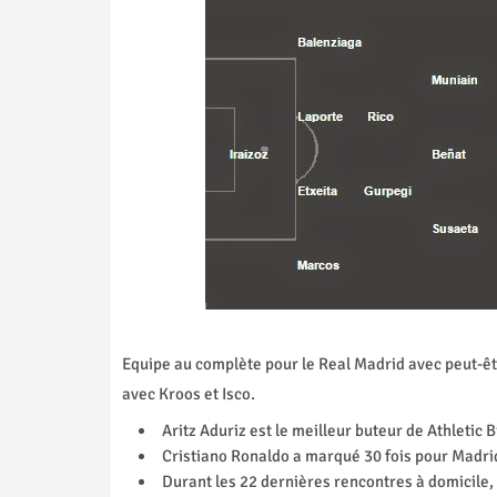
Equipe au complète pour le Real Madrid avec peut-être 
avec Kroos et Isco.
Aritz Aduriz est le meilleur buteur de Athletic 
Cristiano Ronaldo a marqué 30 fois pour Madri
Durant les 22 dernières rencontres à domicile, A