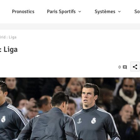
Pronostics
Paris Sportifs
Systèmes
So
rid : Liga
: Liga
share
0