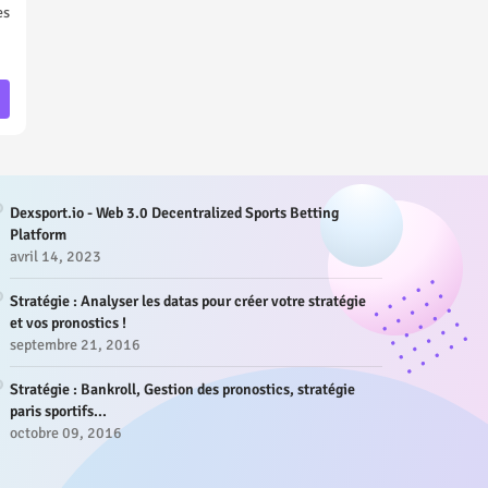
es
Dexsport.io - Web 3.0 Decentralized Sports Betting
Platform
avril 14, 2023
Stratégie : Analyser les datas pour créer votre stratégie
et vos pronostics !
septembre 21, 2016
Stratégie : Bankroll, Gestion des pronostics, stratégie
paris sportifs...
octobre 09, 2016