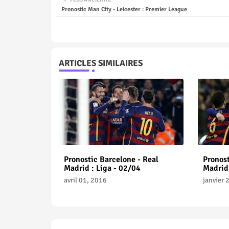
Pronostic Man City - Leicester : Premier League
ARTICLES SIMILAIRES
Pronostic Barcelone - Real
Pronost
Madrid : Liga - 02/04
Madrid 
avril 01, 2016
janvier 