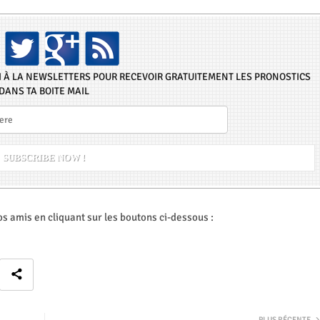
I À LA NEWSLETTERS POUR RECEVOIR GRATUITEMENT LES PRONOSTICS
DANS TA BOITE MAIL
os amis en cliquant sur les boutons ci-dessous :
PLUS RÉCENTE