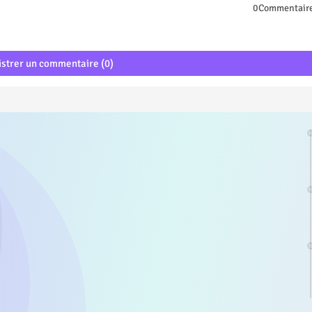
0Commentair
istrer un commentaire (0)