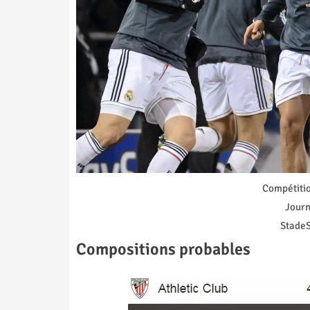
Compétiti
Journ
StadeS
Compositions probables