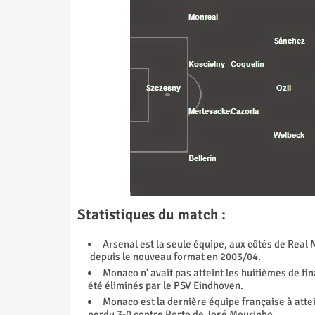
Statistiques du match :
Arsenal est la seule équipe, aux côtés de Real 
depuis le nouveau format en 2003/04.
Monaco n' avait pas atteint les huitièmes de f
été éliminés par le PSV Eindhoven.
Monaco est la dernière équipe française à attei
perdu 3-0 contre Porto de José Mourinho.