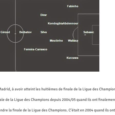
Madrid, à avoir atteint les huitièmes de finale de la Ligue des Champio
inale de la Ligue des Champions depuis 2004/05 quand ils ont finalemen
ndre la finale de la Ligue des Champions. C'était en 2004 quand ils ont