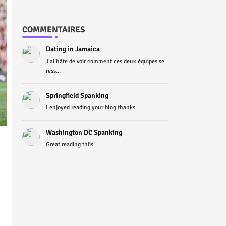
COMMENTAIRES
Dating in Jamaica
J’ai hâte de voir comment ces deux équipes se
ress...
Springfield Spanking
I enjoyed reading your blog thanks
Washington DC Spanking
Great reading thiis