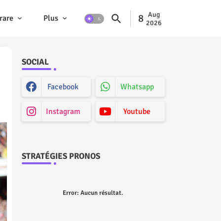
Aug
8
rare
Plus
2026
SOCIAL
Facebook
Whatsapp
Instagram
Youtube
STRATÉGIES PRONOS
Error:
Aucun résultat.