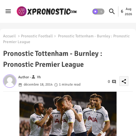
Aug
6
2026
Accueil
Pronostic Football
Pronostic Tottenham - Burnley : Pronostic
Premier League
Pronostic Tottenham - Burnley :
Pronostic Premier League
person
Author -
Yh
share
0
décembre 18, 2014
1 minute read