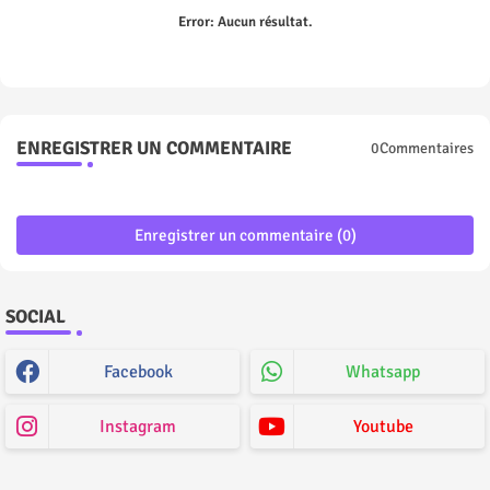
Error:
Aucun résultat.
ENREGISTRER UN COMMENTAIRE
0Commentaires
Enregistrer un commentaire (0)
SOCIAL
Facebook
Whatsapp
Instagram
Youtube