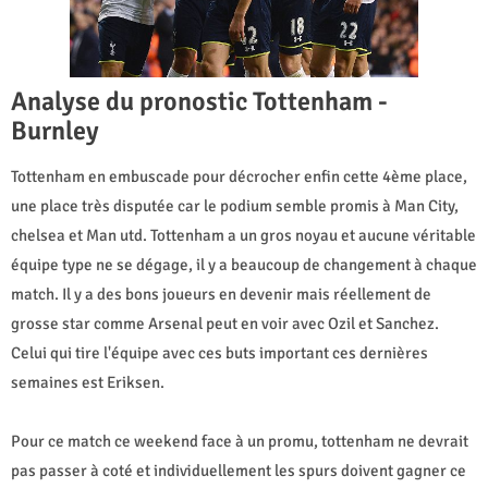
Analyse du pronostic Tottenham -
Burnley
Tottenham en embuscade pour décrocher enfin cette 4ème place,
une place très disputée car le podium semble promis à Man City,
chelsea et Man utd. Tottenham a un gros noyau et aucune véritable
équipe type ne se dégage, il y a beaucoup de changement à chaque
match. Il y a des bons joueurs en devenir mais réellement de
grosse star comme Arsenal peut en voir avec Ozil et Sanchez.
Celui qui tire l'équipe avec ces buts important ces dernières
semaines est Eriksen.
Pour ce match ce weekend face à un promu, tottenham ne devrait
pas passer à coté et individuellement les spurs doivent gagner ce