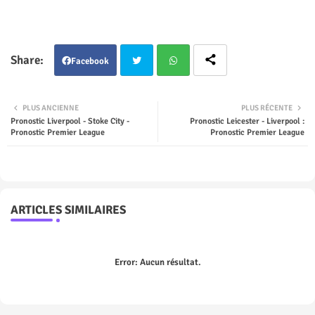
Facebook
Twit
Wha
PLUS ANCIENNE
PLUS RÉCENTE
Pronostic Liverpool - Stoke City -
Pronostic Leicester - Liverpool :
ter
tsap
Pronostic Premier League
Pronostic Premier League
p
ARTICLES SIMILAIRES
Error:
Aucun résultat.