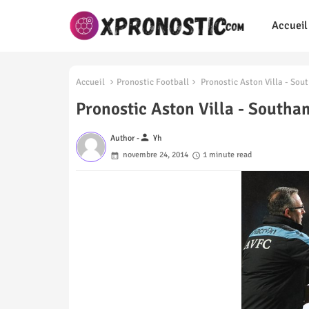
Accueil
Accueil
Pronostic Football
Pronostic Aston Villa - Sou
Pronostic Aston Villa - Southa
person
Author -
Yh
novembre 24, 2014
1 minute read