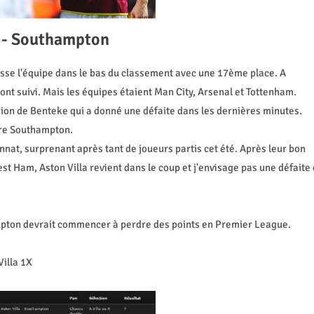
a - Southampton
pousse l'équipe dans le bas du classement avec une 17ème place. A
i ont suivi. Mais les équipes étaient Man City, Arsenal et Tottenham.
sion de Benteke qui a donné une défaite dans les dernières minutes.
re Southampton.
at, surprenant après tant de joueurs partis cet été. Après leur bon
st Ham, Aston Villa revient dans le coup et j'envisage pas une défaite 
hampton devrait commencer à perdre des points en Premier League.
illa 1X