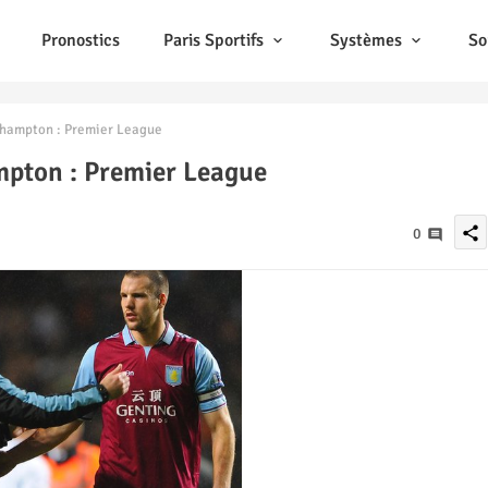
Pronostics
Paris Sportifs
Systèmes
So
thampton : Premier League
mpton : Premier League
share
0