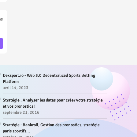
es
Dexsport.io - Web 3.0 Decentralized Sports Betting
Platform
avril 14, 2023
Stratégie : Analyser les datas pour créer votre stratégie
et vos pronostics !
septembre 21, 2016
Stratégie : Bankroll, Gestion des pronostics, stratégie
paris sportifs...