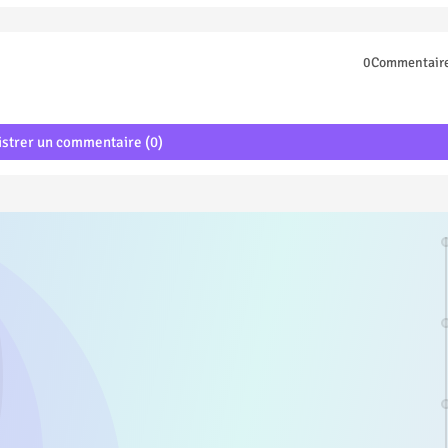
0Commentair
istrer un commentaire (0)