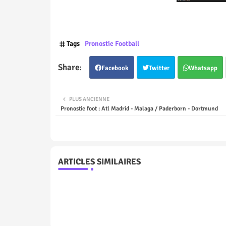
Tags
Pronostic Football
Facebook
Twitter
Whatsapp
PLUS ANCIENNE
Pronostic foot : Atl Madrid - Malaga / Paderborn - Dortmund
ARTICLES SIMILAIRES