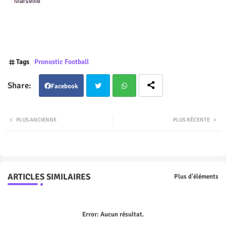
Tags
Pronostic Football
Facebook
Twit
Wha
PLUS ANCIENNE
PLUS RÉCENTE
ter
tsap
p
ARTICLES SIMILAIRES
Plus d'éléments
Error:
Aucun résultat.