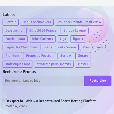
Labels
Betfair
Bonus bookmakers
Coupe du monde Brésil 2014
Dexsport.io
Euro 2016 France
Europa League
Football data
Infos Parieurs
Liga
ligue 1
Ligue Des Champions
Parieur Foot - Sorare
Premier League
Premium
Pronostic Football
Serie A
Sorare
statistiques foot
stratégie paris sportifs
Tipster
Recherche Pronos
Dexsport.io - Web 3.0 Decentralized Sports Betting Platform
avril 14, 2023