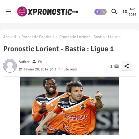
Aug
10
2026
Accueil
Pronostic Football
Pronostic Lorient - Bastia : Ligue 1
Pronostic Lorient - Bastia : Ligue 1
person
Author -
Yh
share
1
février 28, 2014
1 minute read