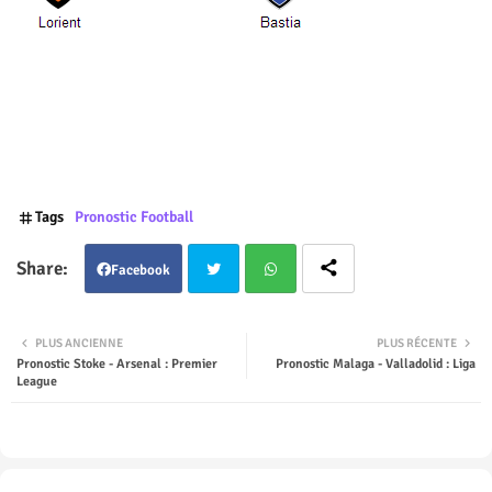
Tags
Pronostic Football
Facebook
Twit
Wha
PLUS ANCIENNE
PLUS RÉCENTE
Pronostic Stoke - Arsenal : Premier
Pronostic Malaga - Valladolid : Liga
ter
tsap
League
p