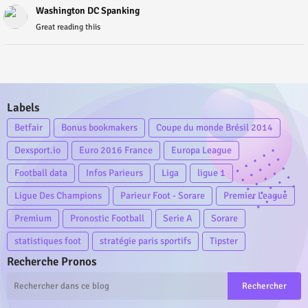
Washington DC Spanking
Great reading thiis
Labels
Betfair
Bonus bookmakers
Coupe du monde Brésil 2014
Dexsport.io
Euro 2016 France
Europa League
Football data
Infos Parieurs
Liga
ligue 1
Ligue Des Champions
Parieur Foot - Sorare
Premier League
Premium
Pronostic Football
Serie A
Sorare
statistiques foot
stratégie paris sportifs
Tipster
Recherche Pronos