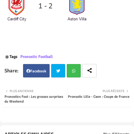
Tags
Pronostic Football
Facebook
Twit
Wha
PLUS ANCIENNE
PLUS RÉCENTE
Pronostics Foot : Les grosses surprises
Pronostic Lille - Caen : Coupe de France
ter
tsap
du Weekend
p