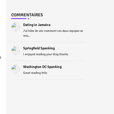
COMMENTAIRES
Dating in Jamaica
J’ai hâte de voir comment ces deux équipes se
ress...
Springfield Spanking
I enjoyed reading your blog thanks
t
Washington DC Spanking
Great reading thiis