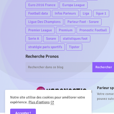
Euro 2016 France
Europa League
Football data
Infos Parieurs
Liga
ligue 1
Ligue Des Champions
Parieur Foot - Sorare
Premier League
Premium
Pronostic Football
Serie A
Sorare
statistiques foot
stratégie paris sportifs
Tipster
Recherche Pronos
Parieur sp
Votre consei
Notre site utilise des cookies pour améliorer votre
pouvez suiv
expérience.
Plus d'options
Accepter !