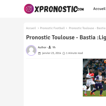
Accueil
Accueil
Pronostic Football
Pronostic Toulouse - Bastia
Pronostic Toulouse - Bastia :Li
person
Author -
Yh
janvier 23, 2014
1 minute read