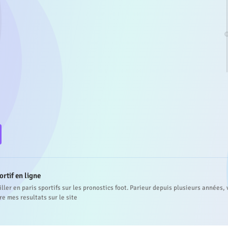
ortif en ligne
ller en paris sportifs sur les pronostics foot. Parieur depuis plusieurs années,
re mes resultats sur le site