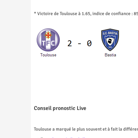
* Victoire de Toulouse à 1.65, indice de confiance : 
Conseil pronostic Live
Toulouse a marqué le plus souvent et à fait la diffé