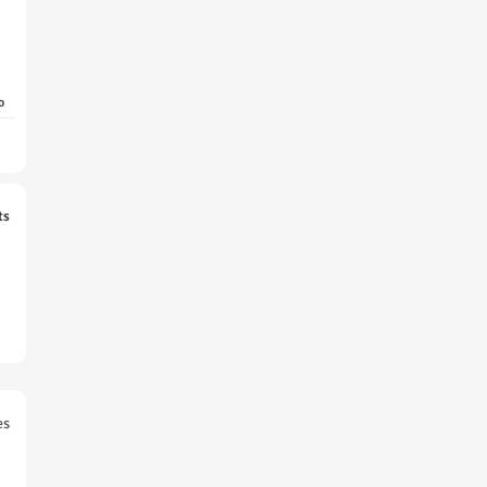
o
ts
es