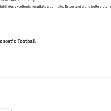
utôt des excellents résultats à domicile. Ils sortent d'une belle victoir
onostic Football