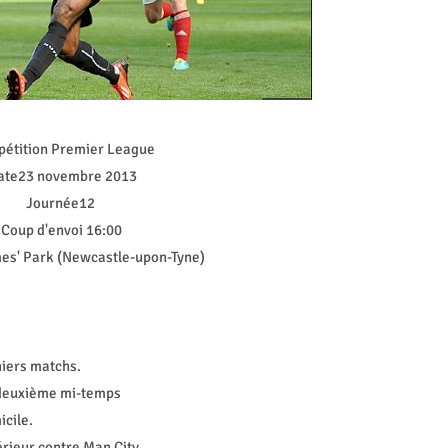
étition Premier League
ate23 novembre 2013
Journée12
Coup d'envoi 16:00
es' Park (Newcastle-upon-Tyne)
iers matchs.
 deuxième mi-temps
cile.
érieur contre Man City.