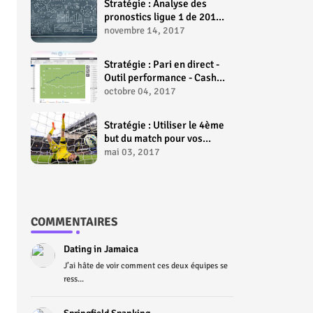
Stratégie : Analyse des
pronostics ligue 1 de 2015
à 2017
novembre 14, 2017
Stratégie : Pari en direct -
Outil performance - Cash
out
octobre 04, 2017
Stratégie : Utiliser le 4ème
but du match pour vos
paris en direct !
mai 03, 2017
COMMENTAIRES
Dating in Jamaica
J’ai hâte de voir comment ces deux équipes se
ress...