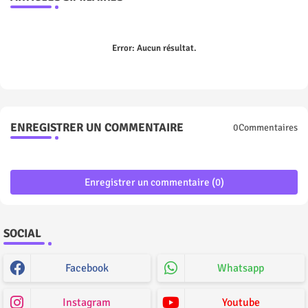
Error:
Aucun résultat.
ENREGISTRER UN COMMENTAIRE
0Commentaires
Enregistrer un commentaire (0)
SOCIAL
Facebook
Whatsapp
Instagram
Youtube