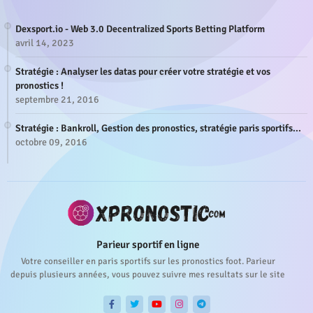
Dexsport.io - Web 3.0 Decentralized Sports Betting Platform
avril 14, 2023
Stratégie : Analyser les datas pour créer votre stratégie et vos
pronostics !
septembre 21, 2016
Stratégie : Bankroll, Gestion des pronostics, stratégie paris sportifs...
octobre 09, 2016
Parieur sportif en ligne
Votre conseiller en paris sportifs sur les pronostics foot. Parieur
depuis plusieurs années, vous pouvez suivre mes resultats sur le site