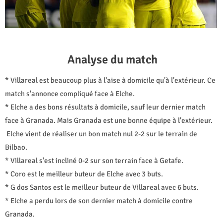
Analyse du match
* Villareal est beaucoup plus à l'aise à domicile qu'à l'extérieur. Ce
match s'annonce compliqué face à Elche.
* Elche a des bons résultats à domicile, sauf leur dernier match
face à Granada. Mais Granada est une bonne équipe à l'extérieur.
Elche vient de réaliser un bon match nul 2-2 sur le terrain de
Bilbao.
* Villareal s'est incliné 0-2 sur son terrain face à Getafe.
* Coro est le meilleur buteur de Elche avec 3 buts.
* G dos Santos est le meilleur buteur de Villareal avec 6 buts.
* Elche a perdu lors de son dernier match à domicile contre
Granada.