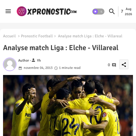
Aug
7
2026
Accueil
Pronostic Football
Analyse match Liga : Elche - Villareal
Analyse match Liga : Elche - Villareal
person
Author -
Yh
share
0
novembre 04, 2013
1 minute read